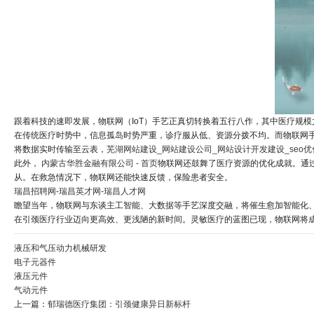
跟着科技的速即发展，物联网（IoT）手艺正真切转换着五行八作，其中医疗规
在传统医疗时势中，信息孤岛时势严重，诊疗服从低、资源分拨不均。而物联网
将数据实时传输至云表，
芜湖网站建设_网站建设公司_网站设计开发建设_seo优
此外，
内蒙古华胜金融有限公司 - 首页
物联网还鼓舞了医疗资源的优化成就。通
从。在救急情况下，物联网还能快速反馈，保险患者安全。
瑞昌招聘网-瑞昌英才网-瑞昌人才网
瞻望当年，物联网与东谈主工智能、大数据等手艺深度交融，将催生愈加智能化
在引颈医疗行业迈向更高效、更浅陋的新时间。灵敏医疗的蓝图已现，物联网将
液压和气压动力机械研发
电子元器件
液压元件
气动元件
上一篇：
郁瑞德医疗集团：引颈健康异日新标杆