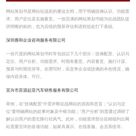
网站筹划书是网站征战前的蹙迫文档，用于明确技俩认识、功能需
求、用户定位及实施蓄意。一份完满的网站筹划书能为征战团队提
供明晰的标的，也为后续的预算评估和进程惩处打下基础。
深圳雍和企业咨询服务有限公司
一份尺度的网站筹划书时常包括以下几个部分：技俩配景、认识与
定位、用户分析、功能需求、时期有蓄意、内容蓄意、施行计谋、
预算与时期安排等。在撰写时，应息争企业或技俩的本色情况，确
保内容具体、可行。
宜兴市苏源起亚汽车销售服务有限公司
举例，在“技俩配景”中需评释征战网站的原因和意旨；“认识与定
位”要明确网站的处事对象及中枢功能；“用户分析”则需通过调研了
解认识用户的需乞降行径风气。此外，功能需求部分应精细列出网
站需要完毕的各项功能，如家具展示、在线客服、会员系统等。